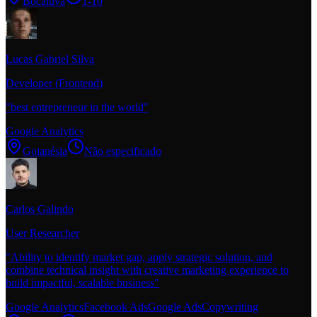
Bocaiúva
1-10
Lucas Gabriel Silva
Developer (Frontend)
"
best entrepreneur in the world
"
Google Analytics
Goianésia
Não especificado
Carlos Galindo
User Researcher
"
Ability to identify market gap, apply strategic solution, and
combine technical insight with creative marketing experience to
build impactful, scalable business
"
Google Analytics
Facebook Ads
Google Ads
Copywriting