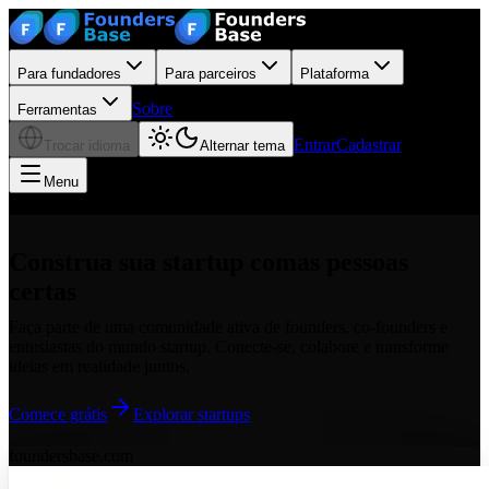
Para fundadores
Para parceiros
Plataforma
Sobre
Ferramentas
Entrar
Cadastrar
Trocar idioma
Alternar tema
Menu
Construa sua startup com
as pessoas
certas
Faça parte de uma comunidade ativa de founders, co-founders e
entusiastas do mundo startup. Conecte-se, colabore e transforme
ideias em realidade juntos.
Comece grátis
Explorar startups
foundersbase.com