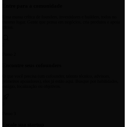
Entre para a comunidade
Uma massa crítica de founders, investidores e builders, todos no
mesmo lugar. Gente que pensa em negócios, cria produtos e apoia
ideias.
2
Passo 2
Encontre seus cofounders
O que você precisa (um cofounder, talento técnico, advisors,
primeiros apoiadores), eles já estão aqui. Busque por habilidades,
estágio, localização ou objetivos.
3
Passo 3
Escale sua startup