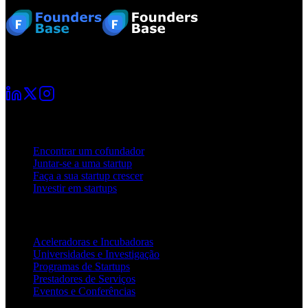
Sua jornada de startup começa aqui. Conecte-se com outros
fundadores e cresçam juntos.
Para fundadores
Encontrar um cofundador
Juntar-se a uma startup
Faça a sua startup crescer
Investir em startups
Para parceiros
Aceleradoras e Incubadoras
Universidades e Investigação
Programas de Startups
Prestadores de Serviços
Eventos e Conferências