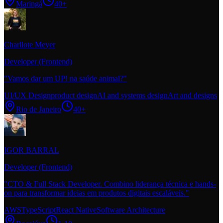
Maringá
40+
Charllote Meyer
Developer (Frontend)
"
Vamos dar um UP! na saúde animal?
"
UI/UX Design
product design
AI and systems design
Art and designs
Rio de Janeiro
40+
IGOR BARRAL
Developer (Frontend)
"
CTO & Full Stack Developer. Combino liderança técnica e hands-
on para transformar ideias em produtos digitais escaláveis.
"
AWS
TypeScript
React Native
Software Architecture