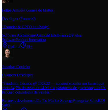
Felipe Antônio Gomes de Mattos
Developer (Frontend)
"
Founder & CPTO at uPubly
"
Software Architecture
Artificial Intelligence
Develop
Software
Product Innovation
Goiânia
40+
Jonathas Cordeiro
Business Developer
"
Fundador Técnico @ TRX22 — construí sozinho um kernel que
corta 84,7% do custo de LLM + a plataforma de governança de IA.
Procuro cofundador de vendas.
"
Business development
Go-To-Market Strategy
Enterprise Sales
B2B
Sales