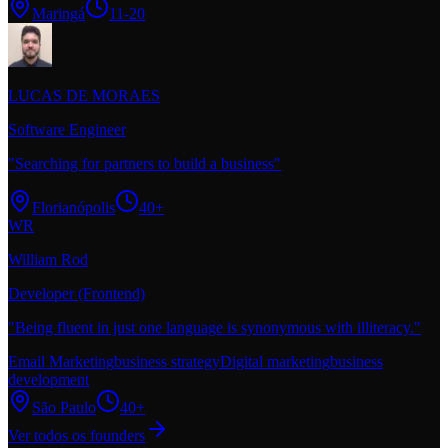
Maringá
11-20
LUCAS DE MORAES
Software Engineer
"
Searching for partners to build a business
"
Florianópolis
40+
WR
William Rod
Developer (Frontend)
"
Being fluent in just one language is synonymous with illiteracy.
"
Email Marketing
business strategy
Digital marketing
business
development
São Paulo
40+
Ver todos os founders