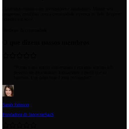
Mantenha contato com investidores e apoiadores. Mostre seu
progresso, contribua com a comunidade e cresça ao lado de quem
acredita em você.
Histórias da comunidade
O que dizem nossos membros
“
Postei o que estava construindo e em uma semana três
pessoas me procuraram. Exatamente o perfil que eu
buscava. Um deles hoje é meu cofounder.
”
Sarah Johnson
Fundadora da InnovateSaaS