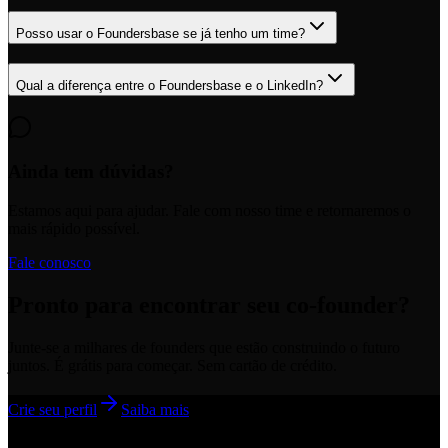
Posso usar o Foundersbase se já tenho um time?
Qual a diferença entre o Foundersbase e o LinkedIn?
Ainda tem dúvidas?
Estamos aqui para ajudar. Fale com nosso time e retornaremos o
mais rápido possível.
Fale conosco
Pronto para encontrar seu co-founder?
Junte-se a milhares de founders que estão construindo o futuro
juntos. É grátis para começar. Sem cartão de crédito.
Crie seu perfil
Saiba mais
Rodapé