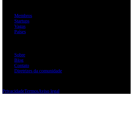
Plataforma
Membros
Startups
Vagas
Países
Empresa
Sobre
Blog
Contato
Diretrizes da comunidade
© 2026 Foundersbase, Inc. Todos os direitos reservados.
Privacidade
Termos
Aviso legal