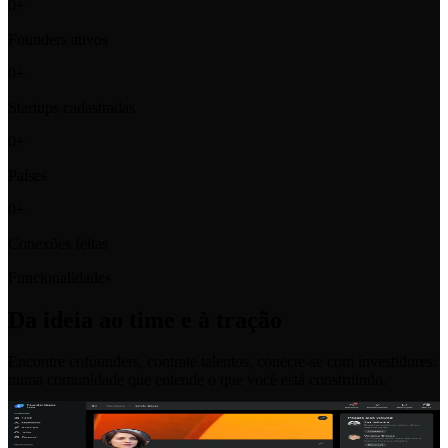
0
+
Founders ativos
0
+
Startups cadastradas
0
+
Países
0
+
Conexões feitas
Funcionalidades
Da ideia ao time e à tração
Encontre cofounders, contrate talentos, conecte-se com investidores:
numa comunidade que entende o que você está construindo.