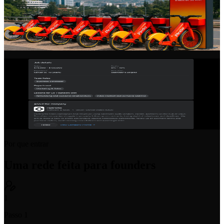
Perfis de startups
Apresente sua startup com um perfil completo e detalhado.
Compartilhe sua visão, time, progresso e vagas abertas.
Vagas em startups
Publique vagas abertas ou encontre sua próxima posição em uma
startup. Feito para contratações em estágio inicial, com transparência
em equity e remuneração.
Por que entrar
Uma rede feita para founders
1
Passo 1