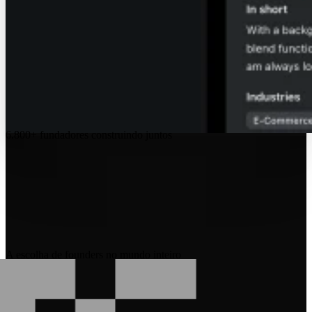
6.800+
fundadores construindo juntos
A escolha de founders no mundo inteiro