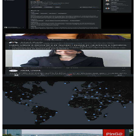
Busca de co-founders
Encontre o co-founder ideal com nosso sistema de matching
inteligente. Filtre por habilidades, localização, setor e nível de
dedicação.
Feed da comunidade
Fique por dentro das novidades da comunidade de founders.
Compartilhe atualizações, faça perguntas e aprenda com
empreendedores experientes.
Rede global
Conecte-se com founders em mais de 100 países. Nossa
comunidade abrange todos os continentes, dando acesso a
perspectivas e mercados diversos.