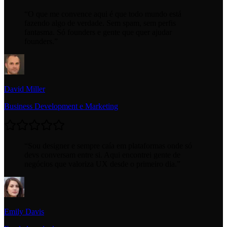
“
O que me convence aqui é que todo mundo está
fazendo algo de verdade. Sem spam, sem perfis
fantasma. Só founders e gente que quer ajudar
founders.
”
David Miller
Business Development e Marketing
“
Sou designer e sempre caía em plataformas onde só
devs conversam entre si. Aqui encontrei gente de
negócios que valoriza UX desde o primeiro dia.
”
Emily Davis